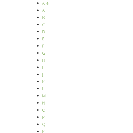
Alle
A
B
C
D
E
F
G
H
I
J
K
L
M
N
O
P
Q
R