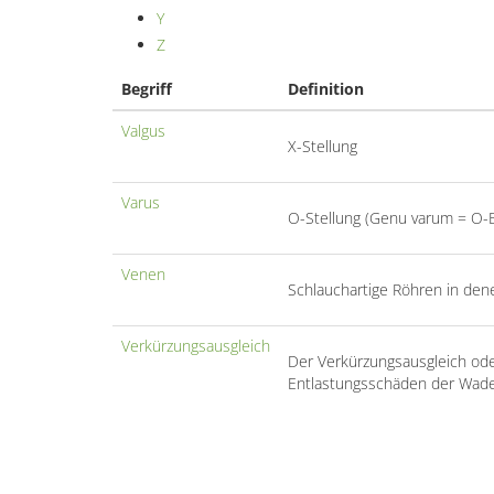
Y
Z
Begriff
Definition
Valgus
X-Stellung
Varus
O-Stellung (Genu varum = O-
Venen
Schlauchartige Röhren in dene
Verkürzungsausgleich
Der Verkürzungsausgleich ode
Entlastungsschäden der Wade