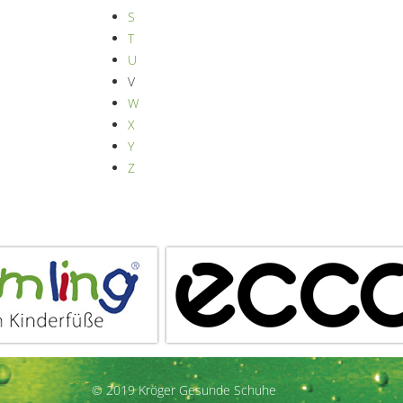
S
T
U
V
W
X
Y
Z
© 2019 Kröger Gesunde Schuhe