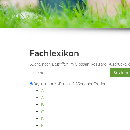
Fachlexikon
Suche nach Begriffen im Glossar (Reguläre Ausdrücke e
Beginnt mit
Enthält
Genauer Treffer
Alle
A
B
C
D
E