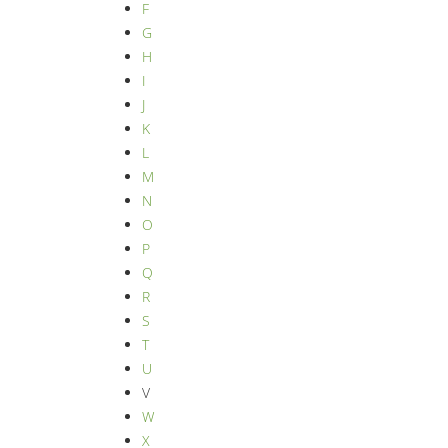
F
G
H
I
J
K
L
M
N
O
P
Q
R
S
T
U
V
W
X