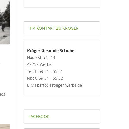
IHR KONTAKT ZU KRÖGER
Kröger Gesunde Schuhe
Hauptstraße 14
-
49757 Werlte
Tel.: 0 59 51 - 55 51
Fax: 0 59 51 - 55 52
E-Mail: info@kroeger-werlte.de
ses.
FACEBOOK